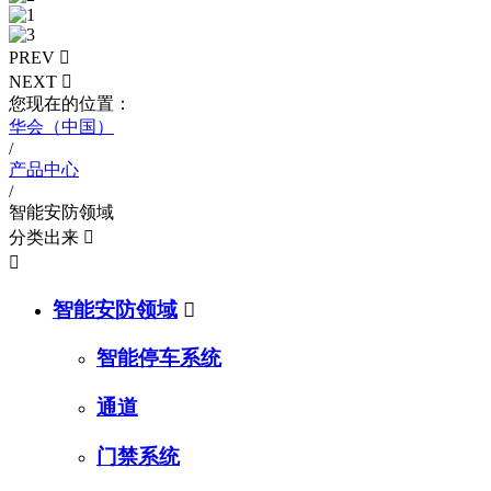
PREV

NEXT

您现在的位置：
华会（中国）
/
产品中心
/
智能安防领域
分类出来


智能安防领域

智能停车系统
通道
门禁系统