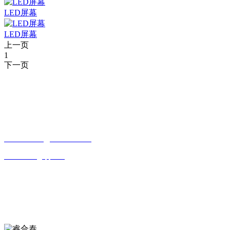
LED屏幕
LED屏幕
上一页
1
下一页
CONTACT INFORMATION
联系方式
贵州省贵阳市观山湖区观山西路乾图中心广场A栋一单元17—4
15085988761
18984065526
643339550@qq.com
OFFICIAL ACCOUNTS
公众号
欢迎关注公众号