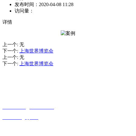
发布时间：
2020-04-08 11:28
访问量：
详情
上一个
:
无
下一个
:
上海世界博览会
上一个
:
无
下一个
:
上海世界博览会
CONTACT INFORMATION
联系方式
贵州省贵阳市观山湖区观山西路乾图中心广场A栋一单元17—4
15085988761
18984065526
643339550@qq.com
OFFICIAL ACCOUNTS