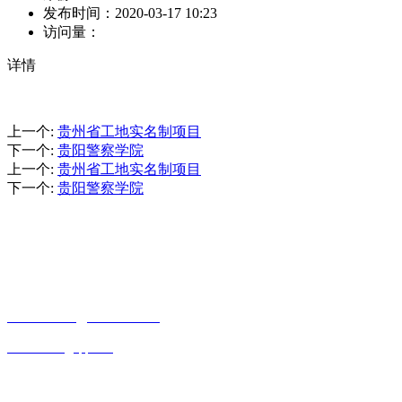
发布时间：
2020-03-17 10:23
访问量：
详情
上一个
:
贵州省工地实名制项目
下一个
:
贵阳警察学院
上一个
:
贵州省工地实名制项目
下一个
:
贵阳警察学院
CONTACT INFORMATION
联系方式
贵州省贵阳市观山湖区观山西路乾图中心广场A栋一单元17—4
15085988761
18984065526
643339550@qq.com
OFFICIAL ACCOUNTS